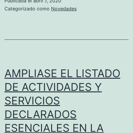
Publicada el
abril 7, 2020
1000
Categorizado como
Novedades
MILLONES
A
MIPYMES
PARA
CAPITAL
DE
AMPLIASE EL LISTADO
TRABAJO
DE ACTIVIDADES Y
SERVICIOS
DECLARADOS
ESENCIALES EN LA