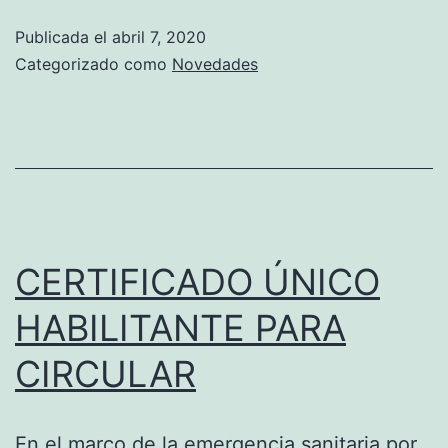
LISTADO
Publicada el
abril 7, 2020
DE
Categorizado como
Novedades
ACTIVIDADES
Y
SERVICIOS
DECLARADOS
ESENCIALES
EN
CERTIFICADO ÚNICO
LA
HABILITANTE PARA
EMERGENCIA
CIRCULAR
En el marco de la emergencia sanitaria por