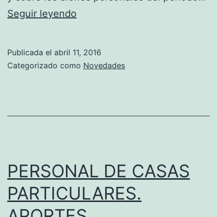
GANANCIAS
Seguir leyendo
EMBARGOS
Y
DE
BIENES
SUELDO
Publicada el
abril 11, 2016
PERSONALES
QUE
Categorizado como
Novedades
VENÍA
REALIZANDO
PERIÓDICAMENTE
SOBRE
LA
REMUNERACIÓN
PERSONAL DE CASAS
DEL
PARTICULARES.
TRABAJADOR?
APORTES,