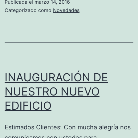
Publicada el
marzo 14, 2016
DELIBERAR
Categorizado como
Novedades
DE
LAS
PERSONAS
JURIDICAS
INAUGURACIÓN DE
NUESTRO NUEVO
EDIFICIO
Estimados Clientes: Con mucha alegría nos
comunicamos con ustedes para