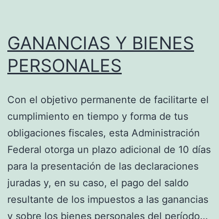
SU
PUESTO
GANANCIAS Y BIENES
DE
PERSONALES
TRABAJO,
¿QUÉ
Con el objetivo permanente de facilitarte el
MEDIDAS
cumplimiento en tiempo y forma de tus
DEBE
obligaciones fiscales, esta Administración
TOMAR
Federal otorga un plazo adicional de 10 días
EL
para la presentación de las declaraciones
EMPLEADOR
juradas y, en su caso, el pago del saldo
RESPECTO
resultante de los impuestos a las ganancias
DE
y sobre los bienes personales del período…
LOS