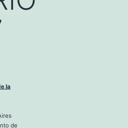
7
e la
Aires
ento de