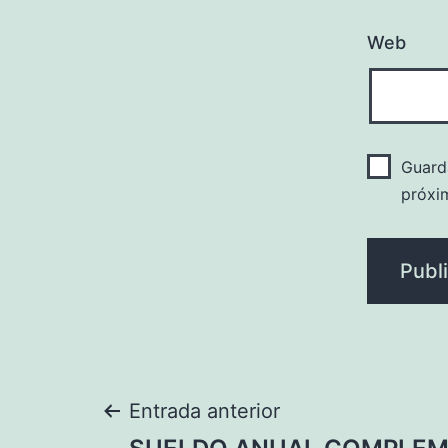
Web
Guard
próxi
Navegación
Entrada anterior