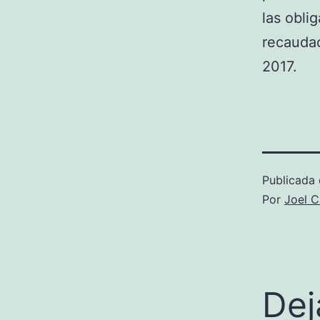
las obli
recaudac
2017.
Publicada 
Por
Joel C
Dej