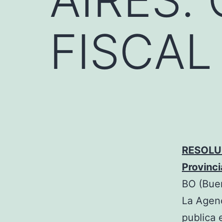
FISCAL
RESOLUC
Provinc
BO (Buen
La Agenc
publica 