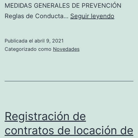
MEDIDAS GENERALES DE PREVENCIÓN
MEDIDA
Reglas de Conducta…
Seguir leyendo
GENERA
DE
Publicada el
abril 9, 2021
PREVEN
Categorizado como
Novedades
DNU
235/20
Registración de
contratos de locación de