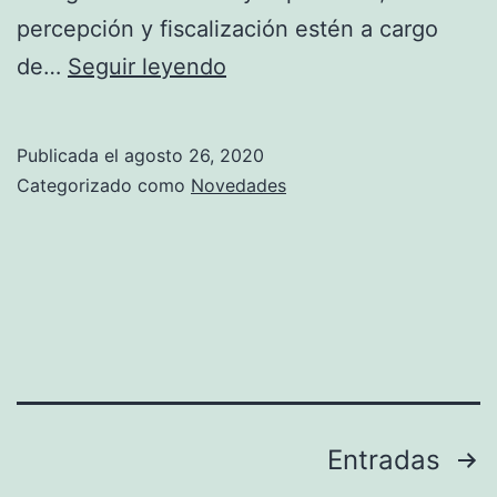
percepción y fiscalización estén a cargo
Procedimiento.
de…
Seguir leyendo
Ley
de
Publicada el
agosto 26, 2020
Solidaridad
Categorizado como
Novedades
Social
y
Reactivación
Productiva
en
el
marco
Paginación
Entradas
de